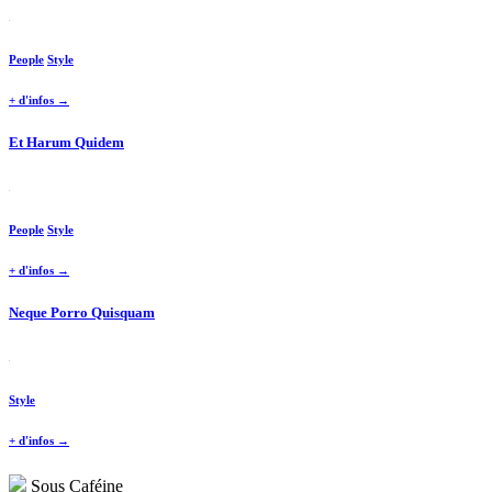
People
Style
+ d'infos →
Et Harum Quidem
People
Style
+ d'infos →
Neque Porro Quisquam
Style
+ d'infos →
Sous Caféine