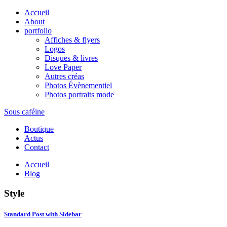
Accueil
About
portfolio
Affiches & flyers
Logos
Disques & livres
Love Paper
Autres créas
Photos Évènementiel
Photos portraits mode
Sous caféine
Boutique
Actus
Contact
Accueil
Blog
Style
Standard Post with Sidebar