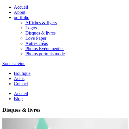
Accueil
About
portfolio
Affiches & flyers
Logos
Disques & livres
Love Paper
Autres créas
Photos Évènementiel
Photos portraits mode
Sous caféine
Boutique
Actus
Contact
Accueil
Blog
Disques & livres