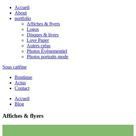
Accueil
About
portfolio
Affiches & flyers
Logos
Disques & livres
Love Paper
Autres créas
Photos Évènementiel
Photos portraits mode
Sous caféine
Boutique
Actus
Contact
Accueil
Blog
Affiches & flyers