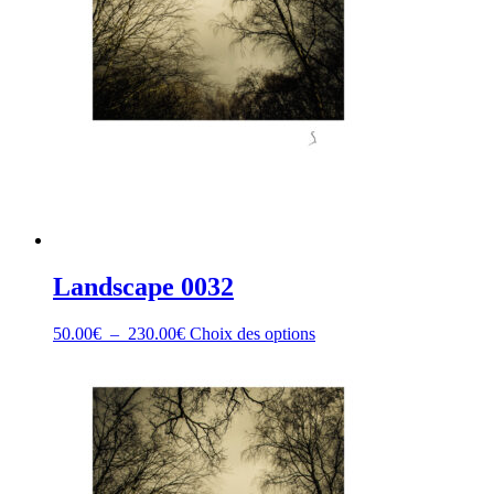
page
du
produit
Landscape 0032
Plage
Ce
50.00
€
–
230.00
€
Choix des options
de
produit
prix :
a
50.00€
plusieurs
à
variations.
230.00€
Les
options
peuvent
être