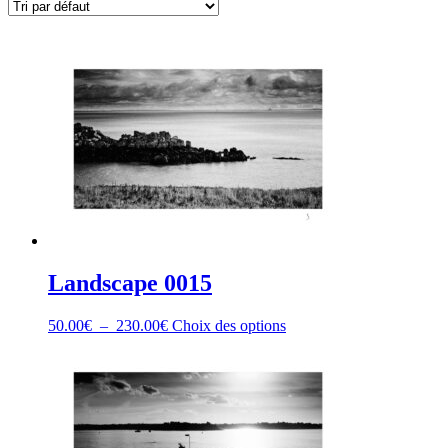
Landscape 0015
Plage
Ce
50.00
€
–
230.00
€
Choix des options
de
produit
prix :
a
50.00€
plusieurs
à
variations.
230.00€
Les
options