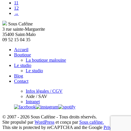
11
être
12
choisies
→
sur
la
Sous Caféine
page
3 rue sainte-Marguerite
du
35400 Saint-Malo
produit
09 52 15 04 35
Accueil
Boutique
La boutique malouine
Le studio
Le studio
Blog
Contact
Infos légales / CGV
Aide / SAV
Intranet
© 2007 - 2026 Sous Caféine - Tous droits réservés.
Site propulsé par
WordPress
et conçu par
Sous caféine.
This site is protected by reCAPTCHA and the Google
Privacy