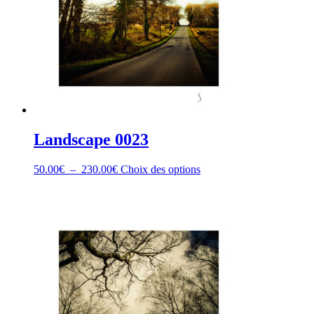
Landscape 0023
Plage
Ce
50.00
€
–
230.00
€
Choix des options
de
produit
prix :
a
50.00€
plusieurs
à
variations.
230.00€
Les
options
peuvent
être
choisies
sur
la