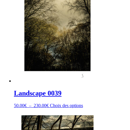
choisies
sur
la
page
du
produit
Landscape 0039
Plage
Ce
50.00
€
–
230.00
€
Choix des options
de
produit
prix :
a
50.00€
plusieurs
à
variations.