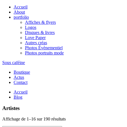
Accueil
About
portfolio
Affiches & flyers
Logos
Disques & livres
Love Paper
Autres créas
Photos Évènementiel
Photos portraits mode
Sous caféine
Boutique
Actus
Contact
Accueil
Blog
Artistes
Affichage de 1–16 sur 190 résultats