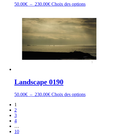
Plage
Ce
50.00
€
–
230.00
€
Choix des options
de
produit
prix :
a
50.00€
plusieurs
à
variations.
230.00€
Les
options
peuvent
être
choisies
sur
la
page
du
produit
Landscape 0190
Plage
Ce
50.00
€
–
230.00
€
Choix des options
de
produit
1
prix :
a
2
50.00€
plusieurs
3
à
variations.
4
230.00€
Les
…
options
10
peuvent