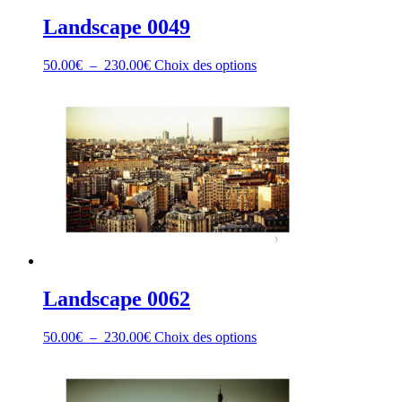
du
produit
Landscape 0049
Plage
Ce
50.00
€
–
230.00
€
Choix des options
de
produit
prix :
a
50.00€
plusieurs
à
variations.
230.00€
Les
options
peuvent
être
choisies
sur
la
page
du
produit
Landscape 0062
Plage
Ce
50.00
€
–
230.00
€
Choix des options
de
produit
prix :
a
50.00€
plusieurs
à
variations.