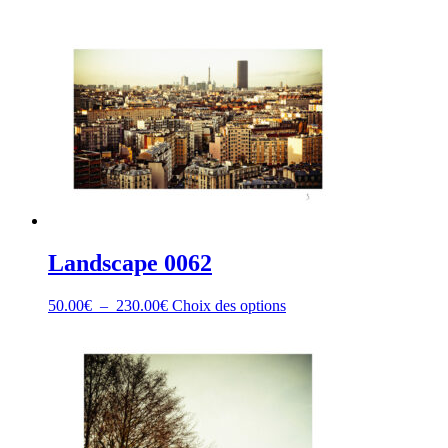
Landscape 0062
Plage
Ce
50.00
€
–
230.00
€
Choix des options
de
produit
prix :
a
50.00€
plusieurs
à
variations.
230.00€
Les
options
peuvent