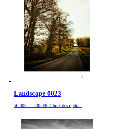
être
choisies
sur
la
page
du
produit
Landscape 0023
Plage
Ce
50.00
€
–
230.00
€
Choix des options
de
produit
prix :
a
50.00€
plusieurs
à
variations.