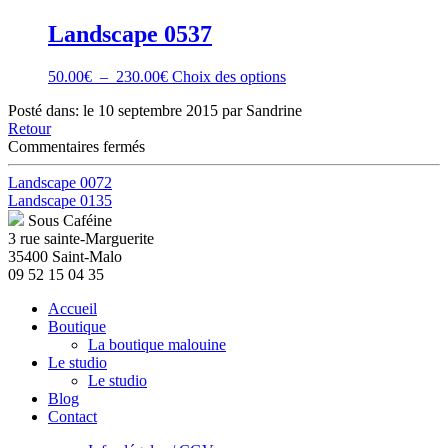
du
produit
Landscape 0537
Plage
Ce
50.00
€
–
230.00
€
Choix des options
de
produit
Posté dans: le 10 septembre 2015 par Sandrine
prix :
a
Retour
50.00€
plusieurs
sur
Commentaires fermés
à
variations.
landscape
230.00€
Les
0076
Landscape 0072
options
Landscape 0135
peuvent
être
Sous Caféine
choisies
3 rue sainte-Marguerite
sur
35400 Saint-Malo
la
09 52 15 04 35
page
Accueil
du
Boutique
produit
La boutique malouine
Le studio
Le studio
Blog
Contact