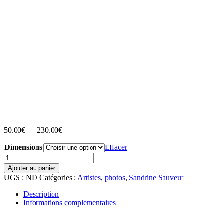
Plage
50.00
€
–
230.00
€
de
Dimensions
prix :
Effacer
50.00€
quantité
à
de
Ajouter au panier
230.00€
landscape
UGS :
ND
Catégories :
Artistes
,
photos
,
Sandrine Sauveur
0076
Description
Informations complémentaires