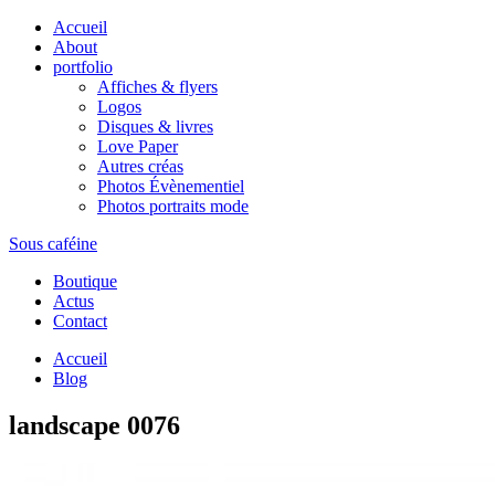
Accueil
About
portfolio
Affiches & flyers
Logos
Disques & livres
Love Paper
Autres créas
Photos Évènementiel
Photos portraits mode
Sous caféine
Boutique
Actus
Contact
Accueil
Blog
landscape 0076