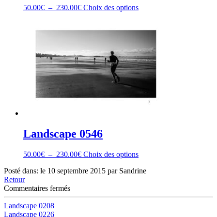
Plage
Ce
50.00
€
–
230.00
€
Choix des options
de
produit
prix :
a
50.00€
plusieurs
à
variations.
230.00€
Les
options
peuvent
être
choisies
sur
la
page
du
produit
Landscape 0546
Plage
Ce
50.00
€
–
230.00
€
Choix des options
de
produit
Posté dans: le 10 septembre 2015 par Sandrine
prix :
a
Retour
50.00€
plusieurs
sur
Commentaires fermés
à
variations.
Landscape
230.00€
Les
0218
Landscape 0208
options
Landscape 0226
peuvent