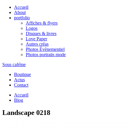
Accueil
About
portfolio
Affiches & flyers
Logos
Disques & livres
Love Paper
Autres créas
Photos Évènementiel
Photos portraits mode
Sous caféine
Boutique
Actus
Contact
Accueil
Blog
Landscape 0218