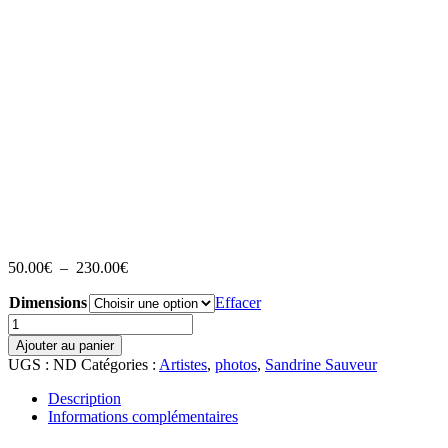
Plage
50.00
€
–
230.00
€
de
Dimensions
prix :
Effacer
50.00€
quantité
à
de
Ajouter au panier
230.00€
Landscape
UGS :
ND
Catégories :
Artistes
,
photos
,
Sandrine Sauveur
0218
Description
Informations complémentaires