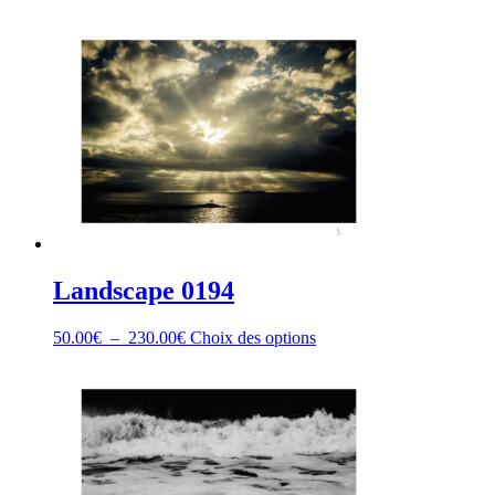
Landscape 0194
Plage
Ce
50.00
€
–
230.00
€
Choix des options
de
produit
prix :
a
50.00€
plusieurs
à
variations.
230.00€
Les
options
peuvent