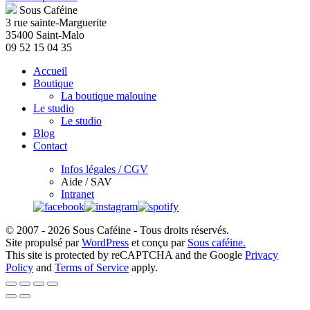
être
Sous Caféine
choisies
3 rue sainte-Marguerite
sur
35400 Saint-Malo
la
09 52 15 04 35
page
Accueil
du
Boutique
produit
La boutique malouine
Le studio
Le studio
Blog
Contact
Infos légales / CGV
Aide / SAV
Intranet
© 2007 - 2026 Sous Caféine - Tous droits réservés.
Site propulsé par
WordPress
et conçu par
Sous caféine.
This site is protected by reCAPTCHA and the Google
Privacy
Policy
and
Terms of Service
apply.