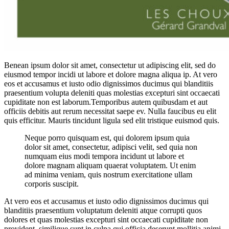
Benean ipsum dolor sit amet, consectetur ut adipiscing elit, sed do
eiusmod tempor incidi ut labore et dolore magna aliqua ip. At vero
eos et accusamus et iusto odio dignissimos ducimus qui blanditiis
praesentium volupta deleniti quas molestias excepturi sint occaecati
cupiditate non est laborum.Temporibus autem quibusdam et aut
officiis debitis aut rerum necessitat saepe ev. Nulla faucibus eu elit
quis efficitur. Mauris tincidunt ligula sed elit tristique euismod quis.
Neque porro quisquam est, qui dolorem ipsum quia
dolor sit amet, consectetur, adipisci velit, sed quia non
numquam eius modi tempora incidunt ut labore et
dolore magnam aliquam quaerat voluptatem. Ut enim
ad minima veniam, quis nostrum exercitatione ullam
corporis suscipit.
At vero eos et accusamus et iusto odio dignissimos ducimus qui
blanditiis praesentium voluptatum deleniti atque corrupti quos
dolores et quas molestias excepturi sint occaecati cupiditate non
provident, similique sunt in culpa qui officia deserunt mollitia animi,