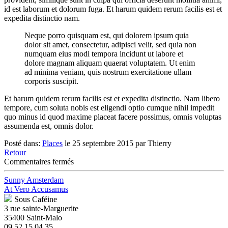
id est laborum et dolorum fuga. Et harum quidem rerum facilis est et
expedita distinctio nam.
Neque porro quisquam est, qui dolorem ipsum quia
dolor sit amet, consectetur, adipisci velit, sed quia non
numquam eius modi tempora incidunt ut labore et
dolore magnam aliquam quaerat voluptatem. Ut enim
ad minima veniam, quis nostrum exercitatione ullam
corporis suscipit.
Et harum quidem rerum facilis est et expedita distinctio. Nam libero
tempore, cum soluta nobis est eligendi optio cumque nihil impedit
quo minus id quod maxime placeat facere possimus, omnis voluptas
assumenda est, omnis dolor.
Posté dans:
Places
le 25 septembre 2015 par Thierry
Retour
sur
Commentaires fermés
Benean
Ipsum
Sunny Amsterdam
Dolor
At Vero Accusamus
Sous Caféine
3 rue sainte-Marguerite
35400 Saint-Malo
09 52 15 04 35