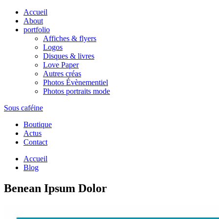
Accueil
About
portfolio
Affiches & flyers
Logos
Disques & livres
Love Paper
Autres créas
Photos Évènementiel
Photos portraits mode
Sous caféine
Boutique
Actus
Contact
Accueil
Blog
Benean Ipsum Dolor