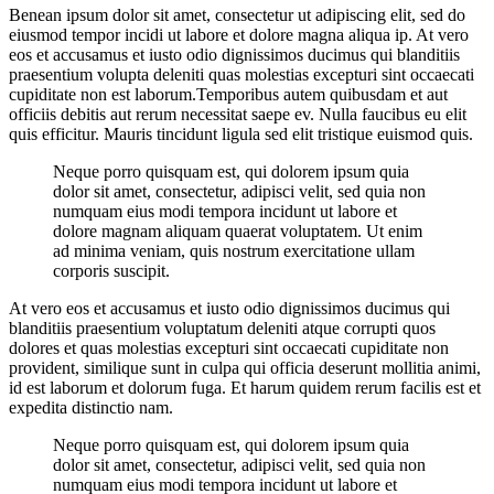
Benean ipsum dolor sit amet, consectetur ut adipiscing elit, sed do
eiusmod tempor incidi ut labore et dolore magna aliqua ip. At vero
eos et accusamus et iusto odio dignissimos ducimus qui blanditiis
praesentium volupta deleniti quas molestias excepturi sint occaecati
cupiditate non est laborum.Temporibus autem quibusdam et aut
officiis debitis aut rerum necessitat saepe ev. Nulla faucibus eu elit
quis efficitur. Mauris tincidunt ligula sed elit tristique euismod quis.
Neque porro quisquam est, qui dolorem ipsum quia
dolor sit amet, consectetur, adipisci velit, sed quia non
numquam eius modi tempora incidunt ut labore et
dolore magnam aliquam quaerat voluptatem. Ut enim
ad minima veniam, quis nostrum exercitatione ullam
corporis suscipit.
At vero eos et accusamus et iusto odio dignissimos ducimus qui
blanditiis praesentium voluptatum deleniti atque corrupti quos
dolores et quas molestias excepturi sint occaecati cupiditate non
provident, similique sunt in culpa qui officia deserunt mollitia animi,
id est laborum et dolorum fuga. Et harum quidem rerum facilis est et
expedita distinctio nam.
Neque porro quisquam est, qui dolorem ipsum quia
dolor sit amet, consectetur, adipisci velit, sed quia non
numquam eius modi tempora incidunt ut labore et