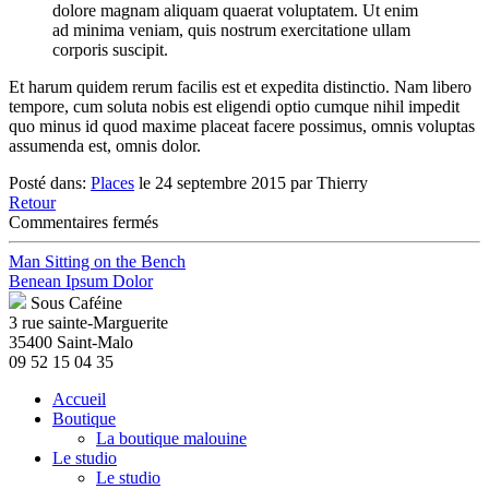
dolore magnam aliquam quaerat voluptatem. Ut enim
ad minima veniam, quis nostrum exercitatione ullam
corporis suscipit.
Et harum quidem rerum facilis est et expedita distinctio. Nam libero
tempore, cum soluta nobis est eligendi optio cumque nihil impedit
quo minus id quod maxime placeat facere possimus, omnis voluptas
assumenda est, omnis dolor.
Posté dans:
Places
le 24 septembre 2015 par Thierry
Retour
sur
Commentaires fermés
Sunny
Amsterdam
Man Sitting on the Bench
Benean Ipsum Dolor
Sous Caféine
3 rue sainte-Marguerite
35400 Saint-Malo
09 52 15 04 35
Accueil
Boutique
La boutique malouine
Le studio
Le studio