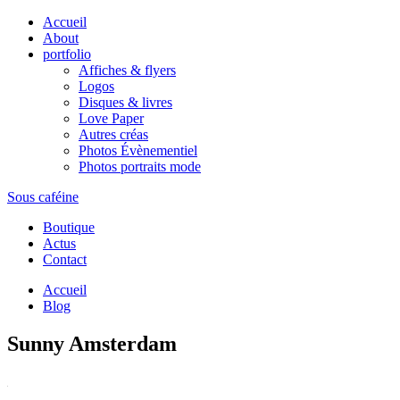
Accueil
About
portfolio
Affiches & flyers
Logos
Disques & livres
Love Paper
Autres créas
Photos Évènementiel
Photos portraits mode
Sous caféine
Boutique
Actus
Contact
Accueil
Blog
Sunny Amsterdam