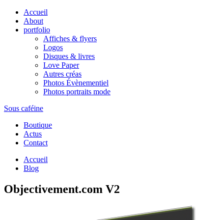
Accueil
About
portfolio
Affiches & flyers
Logos
Disques & livres
Love Paper
Autres créas
Photos Évènementiel
Photos portraits mode
Sous caféine
Boutique
Actus
Contact
Accueil
Blog
Objectivement.com V2