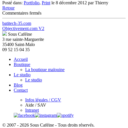
Posté dans:
Portfolio
,
Print
le 8 décembre 2012 par Thierry
Retour
sur
Commentaires fermés
Paolo
Fresu
batitech-35.com
Devil
Objectivement.com V2
Quartet
Sous Caféine
« Desertico »
3 rue sainte-Marguerite
35400 Saint-Malo
09 52 15 04 35
Accueil
Boutique
La boutique malouine
Le studio
Le studio
Blog
Contact
Infos légales / CGV
Aide / SAV
Intranet
© 2007 - 2026 Sous Caféine - Tous droits réservés.