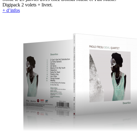
Digipack 2 volets + livret.
+ d’infos