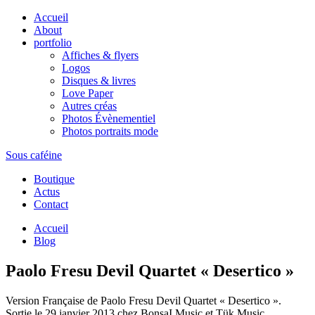
Accueil
About
portfolio
Affiches & flyers
Logos
Disques & livres
Love Paper
Autres créas
Photos Évènementiel
Photos portraits mode
Sous caféine
Boutique
Actus
Contact
Accueil
Blog
Paolo Fresu Devil Quartet « Desertico »
Version Française de Paolo Fresu Devil Quartet « Desertico ».
Sortie le 29 janvier 2013 chez BonsaI Music et Tük Music.