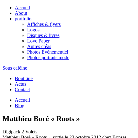
Accueil
About
portfolio
Affiches & flyers
Logos
Disques & livres
Love Paper
Autres créas
Photos Évènementiel
Photos portraits mode
Sous caféine
Boutique
Actus
Contact
Accueil
Blog
Matthieu Boré « Roots »
Digipack 2 Volets
Matthieu Boré « Roots », sortie le 23 octobre 2012 chez Bonsaï