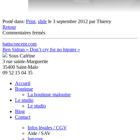
Posté dans:
Print
,
slide
le 3 septembre 2012 par Thierry
Retour
sur
Commentaires fermés
Matthieu
Boré
batisconcept.com
« Roots »
Ben Sidran « Don’t cry for no hipster »
Sous Caféine
3 rue sainte-Marguerite
35400 Saint-Malo
09 52 15 04 35
Accueil
Boutique
La boutique malouine
Le studio
Le studio
Blog
Contact
Infos légales / CGV
Aide / SAV
Intranet