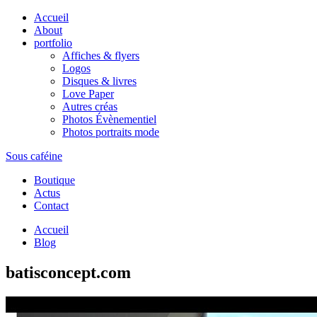
Accueil
About
portfolio
Affiches & flyers
Logos
Disques & livres
Love Paper
Autres créas
Photos Évènementiel
Photos portraits mode
Sous caféine
Boutique
Actus
Contact
Accueil
Blog
batisconcept.com