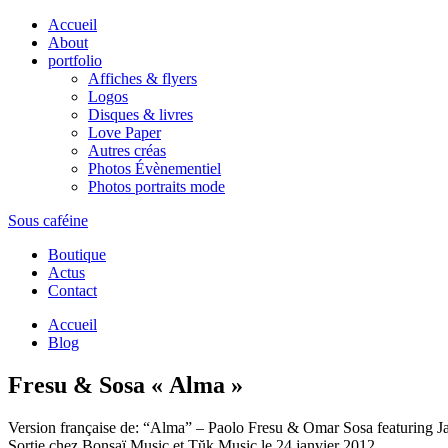
Accueil
About
portfolio
Affiches & flyers
Logos
Disques & livres
Love Paper
Autres créas
Photos Évènementiel
Photos portraits mode
Sous caféine
Boutique
Actus
Contact
Accueil
Blog
Fresu & Sosa « Alma »
Version française de: “Alma” – Paolo Fresu & Omar Sosa featuring 
Sortie chez Bonsaï Music et Tŭk Music le 24 janvier 2012.