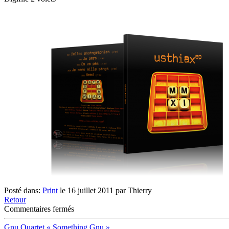
Posté dans:
Print
le 16 juillet 2011 par Thierry
Retour
sur
Commentaires fermés
Usthiax
EP
Gnu Quartet « Something Gnu »