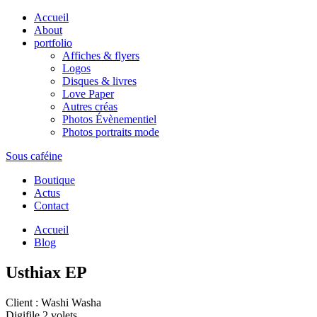
Accueil
About
portfolio
Affiches & flyers
Logos
Disques & livres
Love Paper
Autres créas
Photos Évènementiel
Photos portraits mode
Sous caféine
Boutique
Actus
Contact
Accueil
Blog
Usthiax EP
Client : Washi Washa
Digifile 2 volets