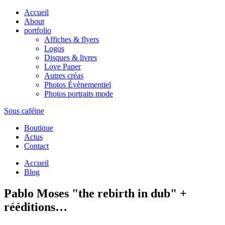
Accueil
About
portfolio
Affiches & flyers
Logos
Disques & livres
Love Paper
Autres créas
Photos Évènementiel
Photos portraits mode
Sous caféine
Boutique
Actus
Contact
Accueil
Blog
Pablo Moses "the rebirth in dub" +
rééditions…