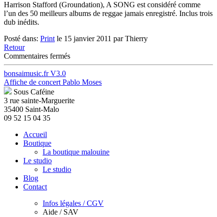
Harrison Stafford (Groundation), A SONG est considéré comme
l’un des 50 meilleurs albums de reggae jamais enregistré. Inclus trois
dub inédits.
Posté dans:
Print
le 15 janvier 2011 par Thierry
Retour
sur
Commentaires fermés
Pablo
Moses
bonsaimusic.fr V3.0
"the
Affiche de concert Pablo Moses
rebirth
Sous Caféine
in
3 rue sainte-Marguerite
dub"
35400 Saint-Malo
+
09 52 15 04 35
rééditions…
Accueil
Boutique
La boutique malouine
Le studio
Le studio
Blog
Contact
Infos légales / CGV
Aide / SAV