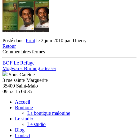
Posté dans:
Print
le 2 juin 2010 par Thierry
Retour
sur
Commentaires fermés
Pablo
Moses
BOF Le Refuge
–
Mogwai « Burning » teaser
The
Sous Caféine
rebirth
3 rue sainte-Marguerite
35400 Saint-Malo
09 52 15 04 35
Accueil
Boutique
La boutique malouine
Le studio
Le studio
Blog
Contact