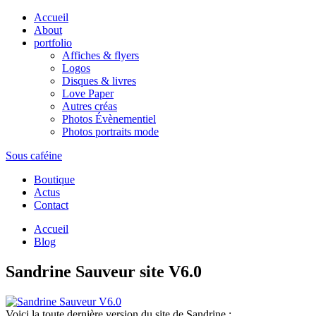
Accueil
About
portfolio
Affiches & flyers
Logos
Disques & livres
Love Paper
Autres créas
Photos Évènementiel
Photos portraits mode
Sous caféine
Boutique
Actus
Contact
Accueil
Blog
Sandrine Sauveur site V6.0
Voici la toute dernière version du site de Sandrine :