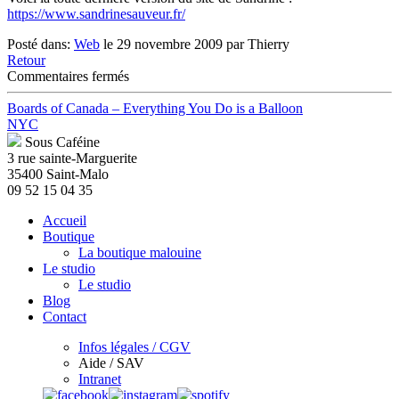
https://www.sandrinesauveur.fr/
Posté dans:
Web
le 29 novembre 2009 par Thierry
Retour
sur
Commentaires fermés
Sandrine
Sauveur
Boards of Canada – Everything You Do is a Balloon
site
NYC
V6.0
Sous Caféine
3 rue sainte-Marguerite
35400 Saint-Malo
09 52 15 04 35
Accueil
Boutique
La boutique malouine
Le studio
Le studio
Blog
Contact
Infos légales / CGV
Aide / SAV
Intranet