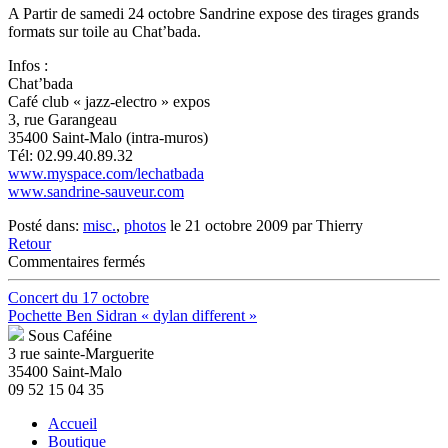
A Partir de samedi 24 octobre Sandrine expose des tirages grands
formats sur toile au Chat’bada.
Infos :
Chat’bada
Café club « jazz-electro » expos
3, rue Garangeau
35400 Saint-Malo (intra-muros)
Tél: 02.99.40.89.32
www.myspace.com/lechatbada
www.sandrine-sauveur.com
Posté dans:
misc.
,
photos
le 21 octobre 2009 par Thierry
Retour
sur
Commentaires fermés
Exposition
Sandrine
Concert du 17 octobre
Sauveur
Pochette Ben Sidran « dylan different »
St
Sous Caféine
Malo
3 rue sainte-Marguerite
35400 Saint-Malo
09 52 15 04 35
Accueil
Boutique