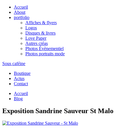
Accueil
About
portfolio
Affiches & flyers
Logos
Disques & livres
Love Paper
Autres créas
Photos Évènementiel
Photos portraits mode
Sous caféine
Boutique
Actus
Contact
Accueil
Blog
Exposition Sandrine Sauveur St Malo