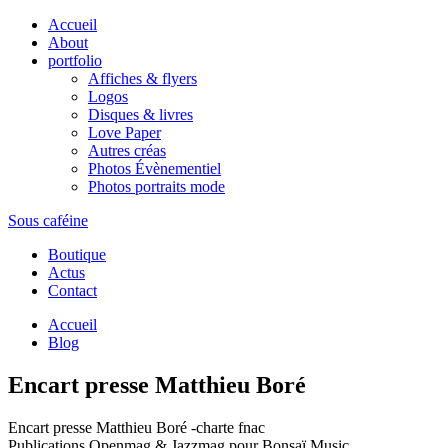
Accueil
About
portfolio
Affiches & flyers
Logos
Disques & livres
Love Paper
Autres créas
Photos Évènementiel
Photos portraits mode
Sous caféine
Boutique
Actus
Contact
Accueil
Blog
Encart presse Matthieu Boré
Encart presse Matthieu Boré -charte fnac
Publications Openmag & Jazzmag pour Bonsaï Music