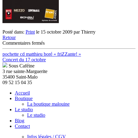
Posté dans:
Print
le 15 octobre 2009 par Thierry
Retour
sur
Commentaires fermés
Encart
presse
pochette cd matthieu boré « friZZante! »
Matthieu
Concert du 17 octobre
Boré
Sous Caféine
3 rue sainte-Marguerite
35400 Saint-Malo
09 52 15 04 35
Accueil
Boutique
La boutique malouine
Le studio
Le studio
Blog
Contact
Infos légales / CGV