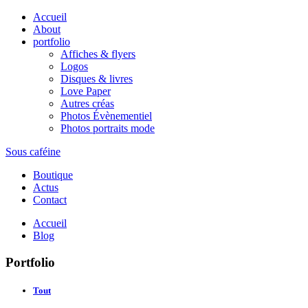
Accueil
About
portfolio
Affiches & flyers
Logos
Disques & livres
Love Paper
Autres créas
Photos Évènementiel
Photos portraits mode
Sous caféine
Boutique
Actus
Contact
Accueil
Blog
Portfolio
Tout