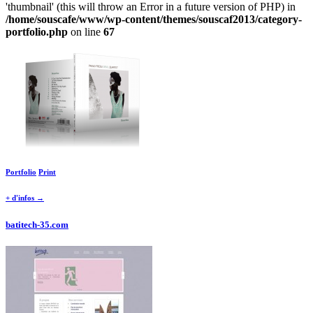
'thumbnail' (this will throw an Error in a future version of PHP) in
/home/souscafe/www/wp-content/themes/souscaf2013/category-
portfolio.php
on line
67
Portfolio
Print
+ d'infos →
batitech-35.com