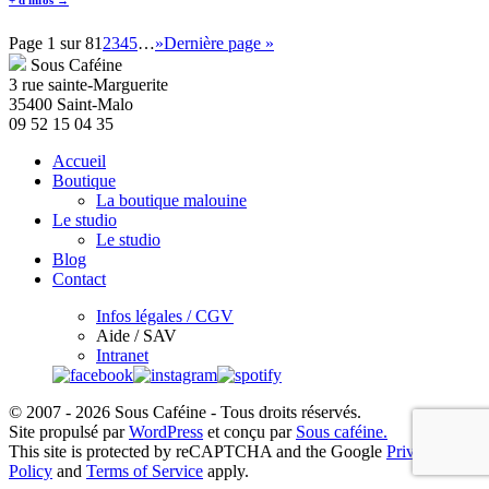
+ d'infos →
Page 1 sur 8
1
2
3
4
5
…
»
Dernière page »
Sous Caféine
3 rue sainte-Marguerite
35400 Saint-Malo
09 52 15 04 35
Accueil
Boutique
La boutique malouine
Le studio
Le studio
Blog
Contact
Infos légales / CGV
Aide / SAV
Intranet
© 2007 - 2026 Sous Caféine - Tous droits réservés.
Site propulsé par
WordPress
et conçu par
Sous caféine.
This site is protected by reCAPTCHA and the Google
Privacy
Policy
and
Terms of Service
apply.