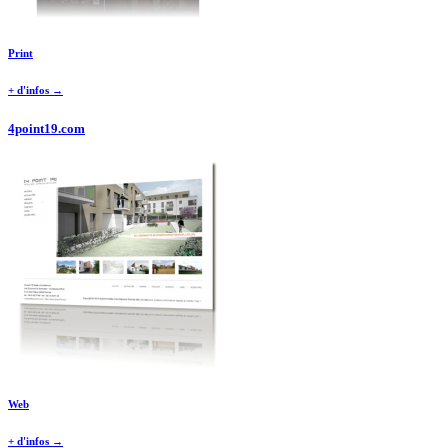
Print
+ d'infos →
4point19.com
Web
+ d'infos →