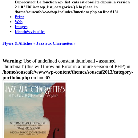
Deprecated
: La fonction wp_list_cats est
obsolète
depuis la version
2.1.0 ! Utilisez wp_list_categories() à la place. in
/home/souscafe/www/wp-includes/functions.php
on line
6131
Print
Web
Images
Identités visuelles
Flyers & Affiches « Jazz aux Charmettes »
Warning
: Use of undefined constant thumbnail - assumed
'thumbnail' (this will throw an Error in a future version of PHP) in
/home/souscafe/www/wp-content/themes/souscaf2013/category-
portfolio.php
on line
67