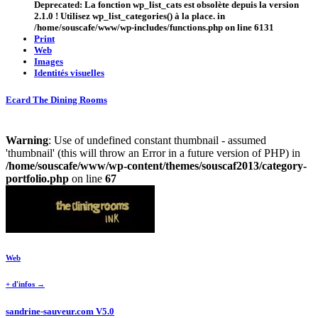
Deprecated
: La fonction wp_list_cats est
obsolète
depuis la version
2.1.0 ! Utilisez wp_list_categories() à la place. in
/home/souscafe/www/wp-includes/functions.php
on line
6131
Print
Web
Images
Identités visuelles
Ecard The Dining Rooms
Warning
: Use of undefined constant thumbnail - assumed
'thumbnail' (this will throw an Error in a future version of PHP) in
/home/souscafe/www/wp-content/themes/souscaf2013/category-
portfolio.php
on line
67
Web
+ d'infos →
sandrine-sauveur.com V5.0