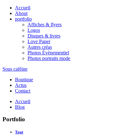
Accueil
About
portfolio
Affiches & flyers
Logos
Disques & livres
Love Paper
Autres créas
Photos Évènementiel
Photos portraits mode
Sous caféine
Boutique
Actus
Contact
Accueil
Blog
Portfolio
Tout