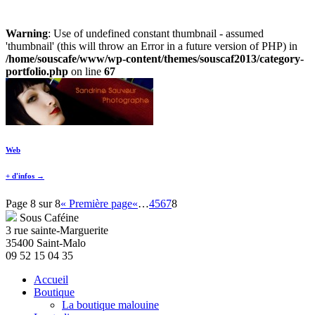
Warning
: Use of undefined constant thumbnail - assumed
'thumbnail' (this will throw an Error in a future version of PHP) in
/home/souscafe/www/wp-content/themes/souscaf2013/category-
portfolio.php
on line
67
Web
+ d'infos →
Page 8 sur 8
« Première page
«
…
4
5
6
7
8
Sous Caféine
3 rue sainte-Marguerite
35400 Saint-Malo
09 52 15 04 35
Accueil
Boutique
La boutique malouine